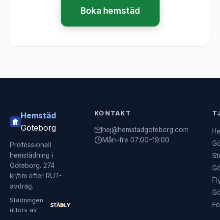
Boka hemstäd
KONTAKT
T
Hemstäd
Göteborg
hej@hemstadgoteborg.com
He
Mån–fre 07:00–19:00
Gö
Professionell
hemstädning i
St
Göteborg. 274
Gö
kr/tim efter RUT-
Fl
avdrag.
Gö
Städningen
Fö
utförs av