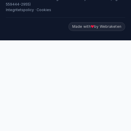
559444-2955)
Integritetspolicy
·
Cookies
Made with
by Webraketen