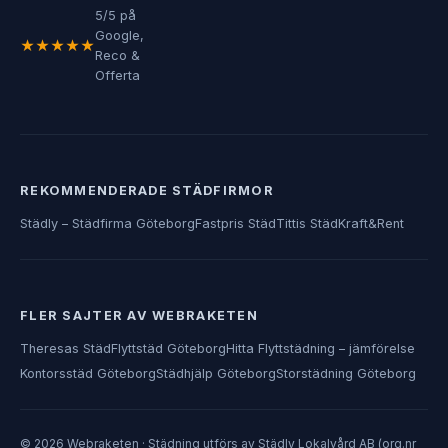
5/5 på
Google,
★★★★★
Reco &
Offerta
REKOMMENDERADE STÄDFIRMOR
Städly – Städfirma Göteborg
Fastpris Städ
Tittis Städ
Kraft&Rent
FLER SAJTER AV WEBRAKETEN
Theresas Städ
Flyttstäd Göteborg
Hitta Flyttstädning – jämförelse
Kontorsstäd Göteborg
Städhjälp Göteborg
Storstädning Göteborg
© 2026 Webraketen · Städning utförs av Städly Lokalvård AB (org.nr