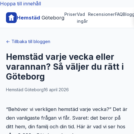
Hoppa till innehåll
Priser
Vad
Recensioner
FAQ
Blog
Hemstäd
Göteborg
ingår
← Tillbaka till bloggen
Hemstäd varje vecka eller
varannan? Så väljer du rätt i
Göteborg
Hemstäd Göteborg
16 april 2026
“Behöver vi verkligen hemstäd varje vecka?” Det är
den vanligaste frågan vi får. Svaret: det beror på
ditt hem, din familj och din tid. Här är vad vi ser hos