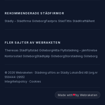
REKOMMENDERADE STÄDFIRMOR
Städly – Städfirma Göteborg
Fastpris Städ
Tittis Städ
Kraft&Rent
FLER SAJTER AV WEBRAKETEN
Theresas Städ
Flyttstäd Göteborg
Hitta Flyttstädning – jämförelse
Kontorsstäd Göteborg
Städhjälp Göteborg
Storstädning Göteborg
© 2026 Webraketen · Städning utförs av Städly Lokalvård AB (org.nr
559444-2955)
Integritetspolicy
·
Cookies
Made with
by Webraketen