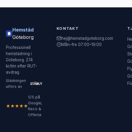
KONTAKT
T
Hemstäd
Göteborg
hej@hemstadgoteborg.com
He
Mån–fre 07:00–19:00
Gö
Professionell
hemstädning i
St
Göteborg. 274
Gö
kr/tim efter RUT-
Fl
avdrag.
Gö
Städningen
Fö
utförs av
5/5 på
Google,
★★★★★
Reco &
Offerta