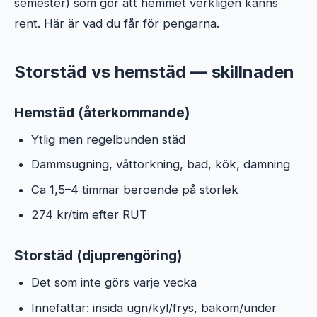
semester) som gör att hemmet verkligen känns
rent. Här är vad du får för pengarna.
Storstäd vs hemstäd — skillnaden
Hemstäd (återkommande)
Ytlig men regelbunden städ
Dammsugning, våttorkning, bad, kök, damning
Ca 1,5–4 timmar beroende på storlek
274 kr/tim efter RUT
Storstäd (djuprengöring)
Det som inte görs varje vecka
Innefattar: insida ugn/kyl/frys, bakom/under