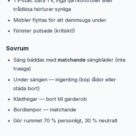
TV-ställ: bara TV, inga fjärrkontroller eller
trådlösa hörlurar synliga
Möbler flyttas för att dammsuga under
Fönster putsade (kritiskt!)
Sovrum
Säng bäddas med
matchande
sängkläder (inte
trasiga)
Under sängen — ingenting (köp lådor eller
städa bort)
Klädhögar — bort till garderob
Bordlampor — matchande
Gör rummet 70 % personligt, 30 % neutralt