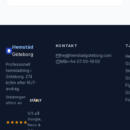
KONTAKT
T
Hemstäd
Göteborg
hej@hemstadgoteborg.com
He
Mån–fre 07:00–19:00
Gö
Professionell
hemstädning i
St
Göteborg. 274
Gö
kr/tim efter RUT-
Fl
avdrag.
Gö
Städningen
Fö
utförs av
5/5 på
Google,
★★★★★
Reco &