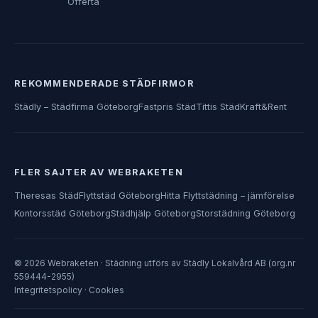
Offerta
REKOMMENDERADE STÄDFIRMOR
Städly – Städfirma Göteborg
Fastpris Städ
Tittis Städ
Kraft&Rent
FLER SAJTER AV WEBRAKETEN
Theresas Städ
Flyttstäd Göteborg
Hitta Flyttstädning – jämförelse
Kontorsstäd Göteborg
Städhjälp Göteborg
Storstädning Göteborg
© 2026 Webraketen · Städning utförs av Städly Lokalvård AB (org.nr
559444-2955)
Integritetspolicy
·
Cookies